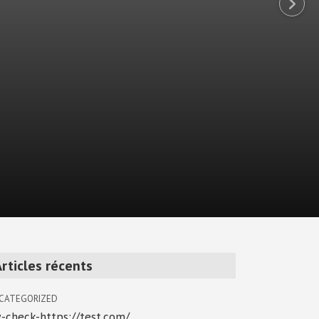
rticles récents
CATEGORIZED
-check-https://test.com/