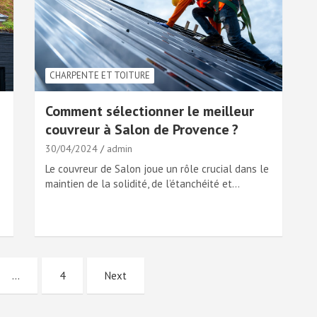
CHARPENTE ET TOITURE
Comment sélectionner le meilleur
couvreur à Salon de Provence ?
30/04/2024
admin
Le couvreur de Salon joue un rôle crucial dans le
maintien de la solidité, de l’étanchéité et…
…
4
Next