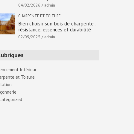
04/02/2026
admin
CHARPENTE ET TOITURE
Bien choisir son bois de charpente :
résistance, essences et durabilité
02/09/2025
admin
Rubriques
encement Intérieur
arpente et Toiture
olation
çonnerie
categorized