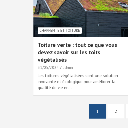
CHARPENTE ET TOITURE
Toiture verte : tout ce que vous
devez savoir sur les toits
végétalisés
31/05/2024
admin
Les toitures végétalisées sont une solution
innovante et écologique pour améliorer la
qualité de vie en…
Pagination
1
2
des