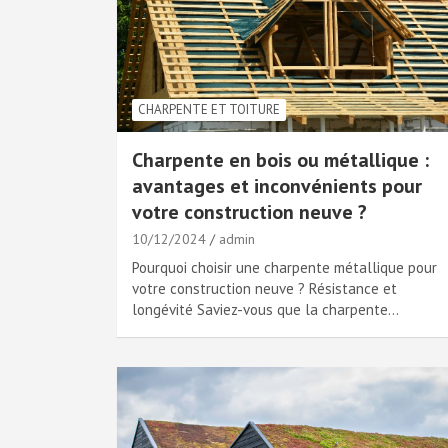
CHARPENTE ET TOITURE
Charpente en bois ou métallique :
avantages et inconvénients pour
votre construction neuve ?
10/12/2024
admin
Pourquoi choisir une charpente métallique pour
votre construction neuve ? Résistance et
longévité Saviez-vous que la charpente…