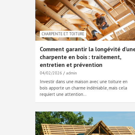
CHARPENTE ET TOITURE
Comment garantir la longévité d’un
charpente en bois : traitement,
entretien et prévention
04/02/2026
admin
Investir dans une maison avec une toiture en
bois apporte un charme indéniable, mais cela
requiert une attention…